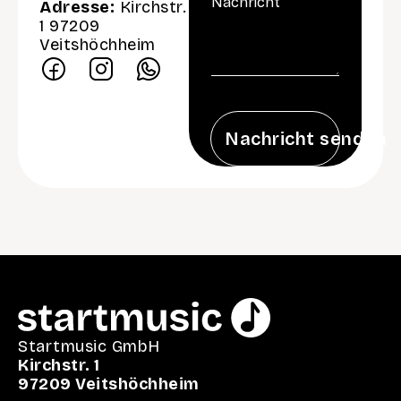
i
Adresse:
Kirchstr.
a
l
c
1 97209
*
h
Veitshöchheim
r
i
c
h
t
*
Nachricht senden
Startmusic GmbH
Kirchstr. 1
97209 Veitshöchheim